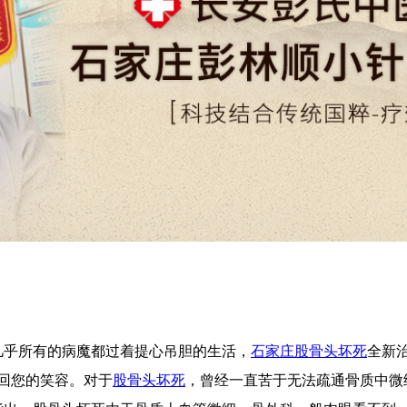
几乎所有的病魔都过着提心吊胆的生活，
石家庄股骨头坏死
全新
换回您的笑容。对于
股骨头坏死
，曾经一直苦于无法疏通骨质中微