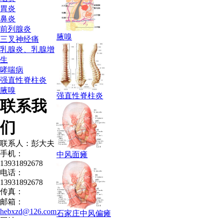
胃炎
鼻炎
前列腺炎
腋嗅
三叉神经痛
乳腺炎、乳腺增
生
哮喘病
强直性脊柱炎
腋嗅
强直性脊柱炎
联系我
们
联系人：彭大夫
手机：
中风面瘫
13931892678
电话：
13931892678
传真：
邮箱：
hebxzd@126.com
石家庄中风偏瘫