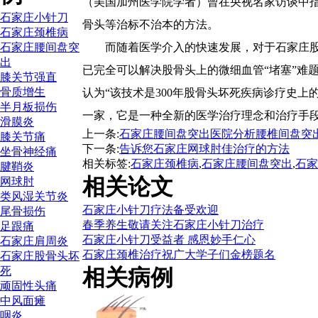
（美国加州医学院学者）曾在央视名家访谈中
石家庄小针刀
骨头等治标不治本的方法。
石家庄颈椎病
石家庄腰间盘突
而随着医学介入的快速发展，对于石家庄股
出
已完全可以解决股骨头上的微细血管“堵塞”难
膝关节强直
骨质增生
认为“该技术是300年股骨头坏死疾病诊疗史
半月板损伤
一家，它是一种全新的医学治疗理念和治疗手
滑膜炎
上一条:
石家庄腰间盘突出医院分析腰椎间盘突
膝关节痛
下一条:
告诉您石家庄网球肘佳治疗的方法
坐骨神经痛
相关标签:
石家庄颈椎病
,
石家庄腰间盘突出
,
石家
腱鞘炎
相关论文
网球肘
类风湿关节炎
石家庄小针刀疗法备受欢迎
尾骨损伤
春季养生敬请关注石家庄小针刀治疗
足跟痛
石家庄小针刀受益者 感恩妙手仁心
石家庄肩周炎
石家庄颈椎治疗祝广大学子们金榜题名
石家庄股骨头坏
死
相关病例
顽固性头痛
中风面瘫
咽炎