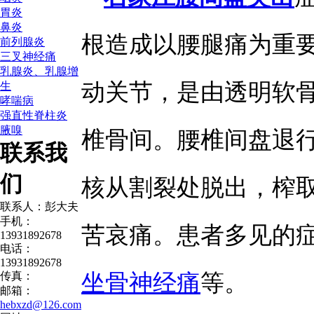
胃炎
鼻炎
根造成以腰腿痛为重
前列腺炎
三叉神经痛
乳腺炎、乳腺增
动关节，是由透明软
生
哮喘病
强直性脊柱炎
腋嗅
椎骨间。腰椎间盘退
联系我
们
核从割裂处脱出，榨
联系人：彭大夫
手机：
苦哀痛。患者多见的
13931892678
电话：
13931892678
坐骨神经痛
等。
传真：
邮箱：
hebxzd@126.com