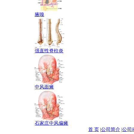
腋嗅
强直性脊柱炎
中风面瘫
石家庄中风偏瘫
首 页
|
公司简介
|
公司