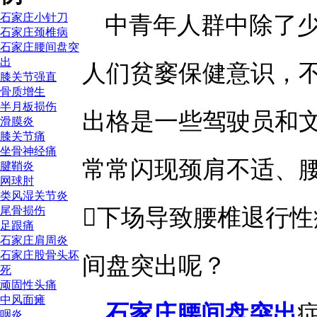
石家庄小针刀
中青年人群中除了
石家庄颈椎病
石家庄腰间盘突
出
人们贫窭保健意识，
膝关节强直
骨质增生
半月板损伤
出格是一些驾驶员和
滑膜炎
膝关节痛
坐骨神经痛
常常闪现颈肩不适、
腱鞘炎
网球肘
类风湿关节炎
下场导致腰椎退行
尾骨损伤
足跟痛
石家庄肩周炎
石家庄股骨头坏
间盘突出呢？
死
顽固性头痛
中风面瘫
石家庄腰间盘突出
咽炎