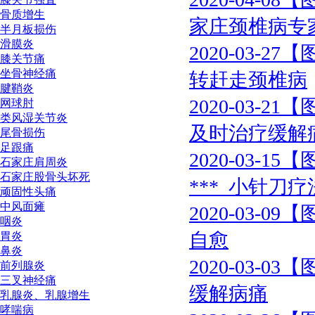
骨质增生
家庄颈椎病专
半月板损伤
滑膜炎
2020-03-27
【
膝关节痛
坐骨神经痛
转赶走颈椎病
腱鞘炎
2020-03-21
【
网球肘
类风湿关节炎
及时治疗缓解
尾骨损伤
足跟痛
2020-03-15
【
石家庄肩周炎
石家庄股骨头坏死
***_小针刀
顽固性头痛
中风面瘫
2020-03-09
【
咽炎
自愈
胃炎
鼻炎
2020-03-03
【
前列腺炎
三叉神经痛
缓解病痛
乳腺炎、乳腺增生
哮喘病