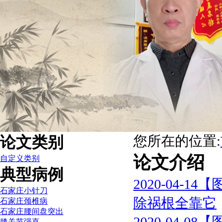
论文类别
您所在的位置:
论文介绍
自定义类别
典型病例
2020-04-14
【
石家庄小针刀
除祸根全靠它
石家庄颈椎病
石家庄腰间盘突出
2020-04-08
【
膝关节强直